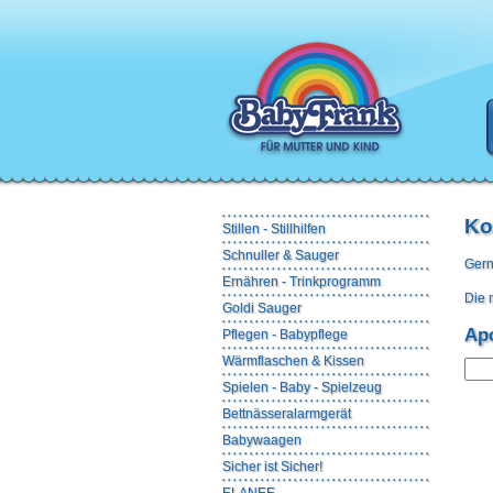
Ko
Stillen - Stillhilfen
Schnuller & Sauger
Gern
Ernähren - Trinkprogramm
Die 
Goldi Sauger
Ap
Pflegen - Babypflege
Wärmflaschen & Kissen
Spielen - Baby - Spielzeug
Bettnässeralarmgerät
Babywaagen
Sicher ist Sicher!