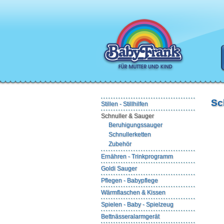
Sc
Stillen - Stillhilfen
Schnuller & Sauger
Beruhigungssauger
Schnullerketten
Zubehör
Ernähren - Trinkprogramm
Goldi Sauger
Pflegen - Babypflege
Wärmflaschen & Kissen
Spielen - Baby - Spielzeug
Bettnässeralarmgerät